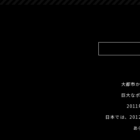
大都市
巨大な
201
日本では、20
あ