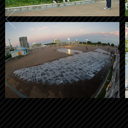
Ins
「Ins