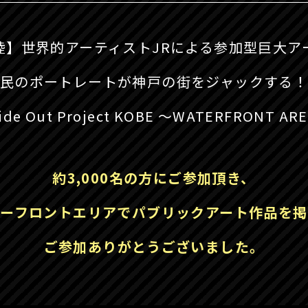
陸】
世界的アーティストJRによる
参加型巨大ア
民のポートレートが
神戸の街をジャックする
ide Out Project KOBE
～WATERFRONT AR
約3,000名の方にご参加頂き、
ーフロントエリアで
パブリックアート作品を
掲
ご参加ありがとうございました。