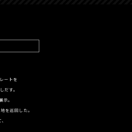
レートを
しだす。
を展示。
災地を巡回した。
て、