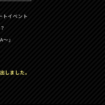
ートイベント
！？
EA～」
出しました。