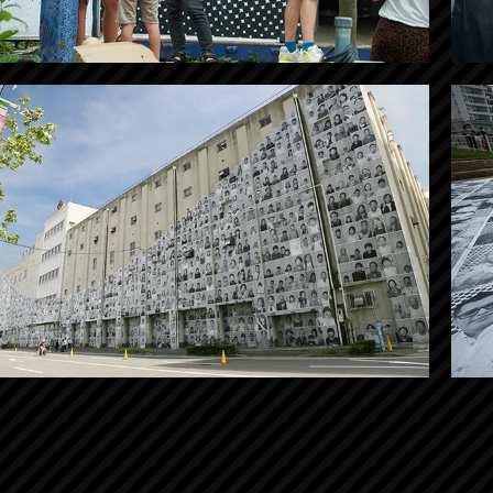
ide Out Project
ide Out」の生みの親
画像をダウンロードする
日程・場所