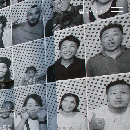
JA
/
EN